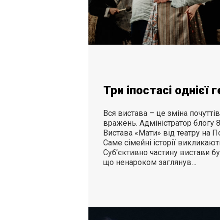
Три іпостасі однієї г
Вся вистава – це зміна почуттів 
вражень. Адміністратор блогу 8
Вистава «Мати» від театру на По
Саме сімейні історії викликають
Суб’єктивно частину вистави б
що ненароком заглянув…