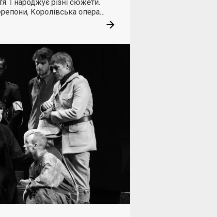
я. І народжує різні сюжети.
ерепони, Королівська опера…