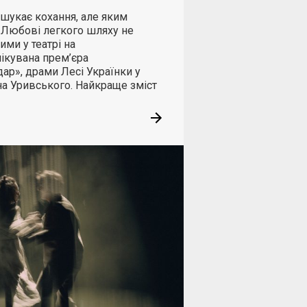
 шукає кохання, але яким
«Любові легкого шляху не
ими у театрі на
ікувана прем’єра
ар», драми Лесі Українки у
на Уривського. Найкраще зміст