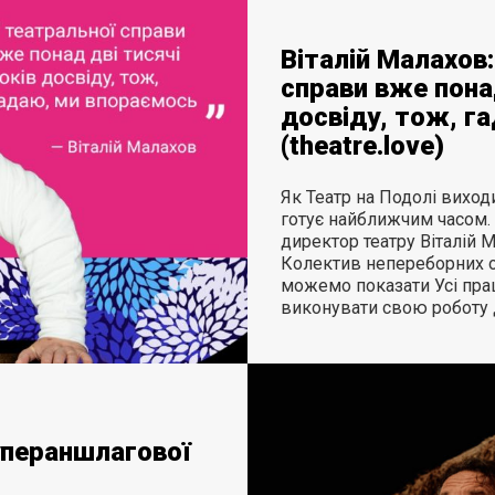
Віталій Малахов:
справи вже понад
досвіду, тож, г
(theatre.love)
Як Театр на Подолі виходи
готує найближчим часом.
директор театру Віталій 
Колектив непереборних оп
можемо показати Усі пра
виконувати свою роботу 
упераншлагової