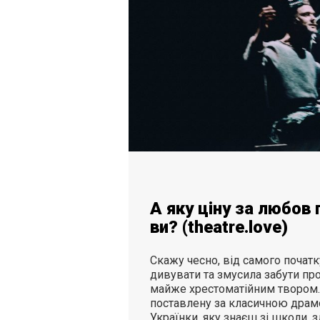
А яку ціну за любов
ви? (theatre.love)
Скажу чесно, від самого початк
дивувати та змусила забути про
майже хрестоматійним твором. 
поставлену за класичною драм
Українки, яку знаєш зі школи, з