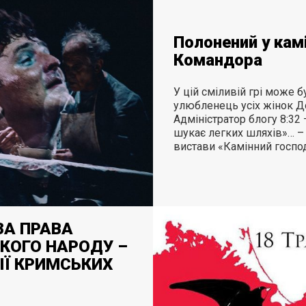
Полонений у кам
Командора
У цій сміливій грі може 
улюбленець усіх жінок До
Адміністратор блогу 8:32
шукає легких шляхів»… – 
вистави «Камінний господ
ЗА ПРАВА
КОГО НАРОДУ –
ІЇ КРИМСЬКИХ