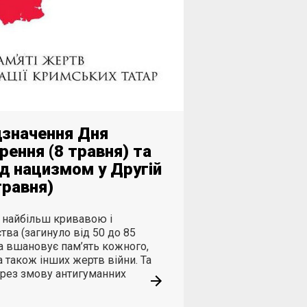
дзначення Дня
рення (8 травня) та
д нацизмом у Другій
 травня)
а найбільш кривавою і
тва (загинуло від 50 до 85
а вшановує пам’ять кожного,
а також інших жертв війни. Та
рез змову антигуманних