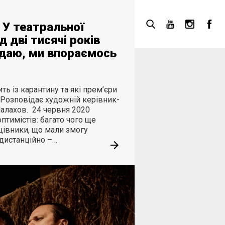
 У театральної
 дві тисячі років
адаю, ми впораємось
ть із карантину та які прем’єри
 Розповідає художній керівник-
Малахов. 24 червня 2020
тимістів: багато чого ще
цівники, що мали змогу
дистанційно –…