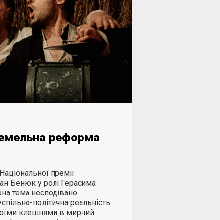
земельна реформа
 Національної премії
дан Бенюк у ролі Герасима
рна тема несподівано
спільно-політична реальність
воїми клешнями в мирний