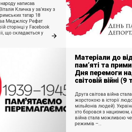
народу написав
італія Кличка у зв’язку з
римських татар 18
ова Меджлісу Рефат
їй сторінці у Facebook
ії, що складається у
Матеріали до ві
пам’яті та прими
Дня перемоги на
світовій війні (9
Друга світова війна стал
жорстокою в історії людс
мільйонів людей). Україн
хто боровся з нацизмом, 
війна стала можливою че
режимів –…