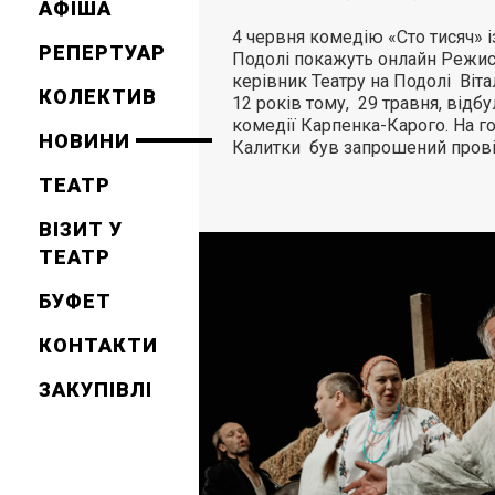
АФІША
4 червня комедію «Сто тисяч» і
РЕПЕРТУАР
Подолі покажуть онлайн Режис
керівник Театру на Подолі Віта
КОЛЕКТИВ
12 років тому, 29 травня, відб
комедії Карпенка-Карого. На г
НОВИНИ
Калитки був запрошений пров
ТЕАТР
ВІЗИТ У
ТЕАТР
БУФЕТ
КОНТАКТИ
ЗАКУПІВЛІ