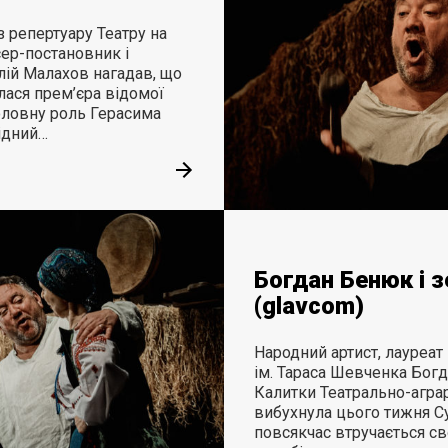
з репертуару Театру на
ер-постановник і
лій Малахов нагадав, що
улася прем’єра відомої
оловну роль Герасима
ідний…
Богдан Бенюк і 
(glavcom)
Народний артист, лауреат
ім. Тараса Шевченка Бог
Калитки Театрально-агра
вибухнула цього тижня Су
повсякчас втручається с