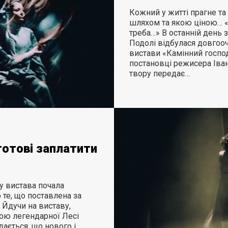
Кожний у житті прагне та
шляхом та якою ціною… 
треба…» В останній день з
Подолі відбулася довгооч
вистави «Камінний господ
постановці режисера Іва
твору передає…
 готові заплатити
у вистава почала
 те, що поставлена за
Йдучи на виставу,
ою легендарної Лесі
дається, що нового і