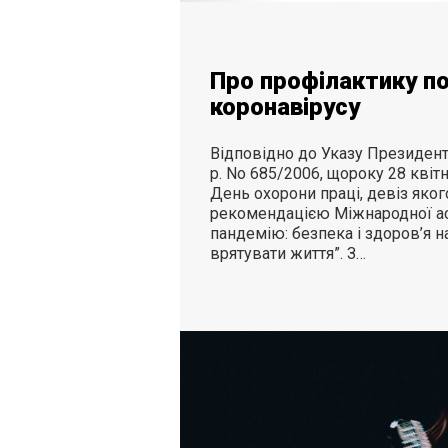
Про профілактику п
коронавірусу
Відповідно до Указу Президента
р. No 685/2006, щороку 28 квітн
День охорони праці, девіз якого
рекомендацією Міжнародної асо
пандемію: безпека і здоров’я н
врятувати життя”. З…