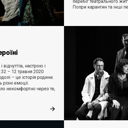
перебіг театрального житт
Попри карантин та інші п
ероїні
і відчуттів, настрою і
:32 – 12 травня 2020
долі – це історія родини.
 різні емоції.
уло некомфортно через те,