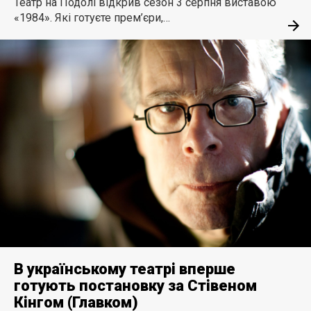
Театр на Подолі відкрив сезон 3 серпня виставою
«1984». Які готуєте прем’єри,…
В українському театрі вперше
готують постановку за Стівеном
Кінгом (Главком)