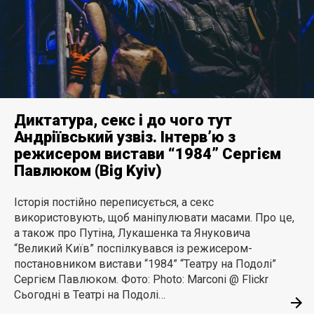
Диктатура, секс і до чого тут
Андріївський узвіз. Інтерв’ю з
режисером вистави “1984” Сергієм
Павлюком (Big Kyiv)
Історія постійно переписується, а секс
використовують, щоб маніпулювати масами. Про це,
а також про Путіна, Лукашенка та Януковича
“Великий Київ” поспілкувався із режисером-
постановником вистави “1984” “Театру на Подолі”
Сергієм Павлюком. Фото: Photo: Marconi @ Flickr
Сьогодні в Театрі на Подолі…