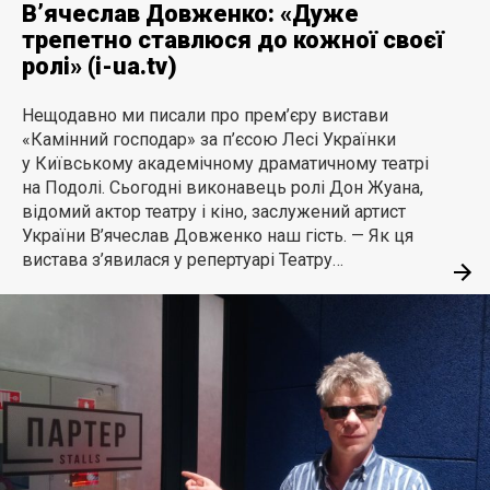
В’ячеслав Довженко: «Дуже
трепетно ставлюся до кожної своєї
ролі» (i-ua.tv)
Нещодавно ми писали про прем’єру вистави
«Камінний господар» за п’єсою Лесі Українки
у Київському академічному драматичному театрі
на Подолі. Сьогодні виконавець ролі Дон Жуана,
відомий актор театру і кіно, заслужений артист
України В’ячеслав Довженко наш гість. — Як ця
вистава з’явилася у репертуарі Театру…