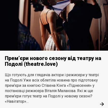
Прем’єри нового сезону від театру на
Подолі (theatre.love)
Що готують для глядачів актори і режисери у театрі
на Подолі Уже всіх облетіла новина про підготовку
прем’єри за книгою Стівена Кінга «Піднесення» у
постановці режисера Віталія Малахова. Які ж ще
прем’єри готує театр на Подолі у новому сезоні?
«Навігатор»…