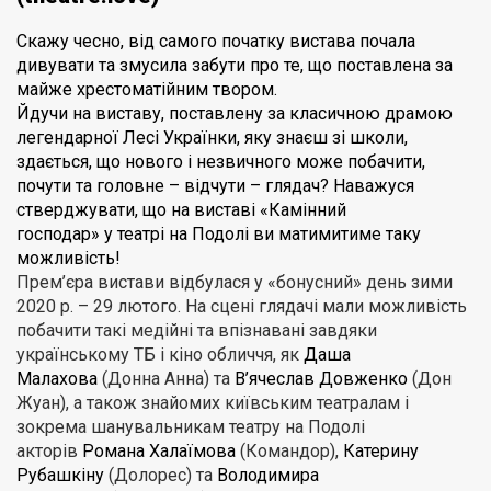
Скажу чесно, від самого початку вистава почала
дивувати та змусила забути про те, що поставлена за
майже хрестоматійним твором.
Йдучи на виставу, поставлену за класичною драмою
легендарної Лесі Українки, яку знаєш зі школи,
здається, що нового і незвичного може побачити,
почути та головне – відчути – глядач? Наважуся
стверджувати, що на виставі
«Камінний
господар»
у
театрі на Подолі
ви матимитиме таку
можливість!
Прем’єра вистави відбулася у «бонусний» день зими
2020 р. – 29 лютого. На сцені глядачі мали можливість
побачити такі медійні та впізнавані завдяки
українському ТБ і кіно обличчя, як
Даша
Малахова
(Донна Анна) та
В’ячеслав Довженко
(Дон
Жуан), а також знайомих київським театралам і
зокрема шанувальникам театру на Подолі
акторів
Романа Халаїмова
(Командор),
Катерину
Рубашкіну
(Долорес) та
Володимира