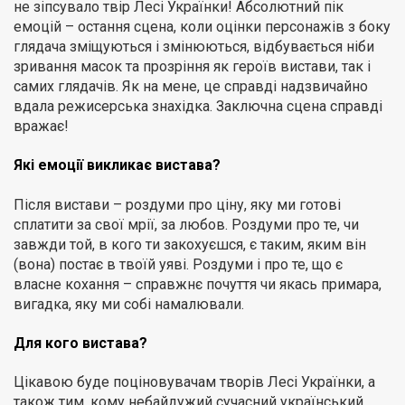
не зіпсувало твір Лесі Українки! Абсолютний пік
емоцій – остання сцена, коли оцінки персонажів з боку
глядача зміщуються і змінюються, відбувається ніби
зривання масок та прозріння як героїв вистави, так і
самих глядачів. Як на мене, це справді надзвичайно
вдала режисерська знахідка. Заключна сцена справді
вражає!
Які емоції викликає вистава?
Після вистави – роздуми про ціну, яку ми готові
сплатити за свої мрії, за любов. Роздуми про те, чи
завжди той, в кого ти закохуєшся, є таким, яким він
(вона) постає в твоїй уяві. Роздуми і про те, що є
власне кохання – справжнє почуття чи якась примара,
вигадка, яку ми собі намалювали.
Для кого вистава?
Цікавою буде поціновувачам творів Лесі Українки, а
також тим, кому небайдужий сучасний український