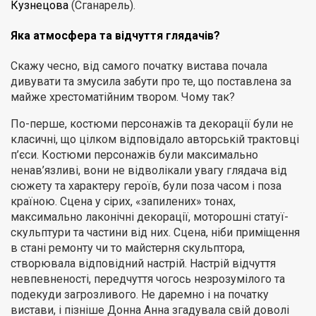
Кузнецова
(Сганарель).
Яка атмосфера та відчуття глядачів?
Скажу чесно, від самого початку вистава почала
дивувати та змусила забути про те, що поставлена за
майже хрестоматійним твором. Чому так?
По-перше, костюми персонажів та декорації були не
класичні, що цілком відповідало авторській трактовці
п’єси. Костюми персонажів були максимально
ненав’язливі, вони не відволікали увагу глядача від
сюжету та характеру героїв, були поза часом і поза
країною. Сцена у сірих, «запилених» тонах,
максимально лаконічні декорації, моторошні статуї-
скульптури та частини від них. Сцена, ніби приміщення
в стані ремонту чи то майстерня скульптора,
створювала відповідний настрій. Настрій відчуття
невпевненості, передчуття чогось незрозумілого та
подекуди загрозливого. Не даремно і на початку
вистави, і пізніше Донна Анна згадувала свій доволі