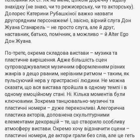
знахідку (не знаю, чи то режисерську, чи то акторську).
Долорес Катерини Рубашкіної важко назвати
другорядним персонажем! І, звісно, вірний слуга Дон
Жуана Сганарель – не просто слуга, але й друг,
наставник, батько, помічник, а можливо – й Alter Ego
Дон Жуана.
По-третє, окрема складова вистави – музика та
пластичне вирішення. Адже більшість сцен
супроводжувалися музичним оформленням різних
жанрів з дещо рваним, нерівним ритмом – таким, як
пульсуючий нерв у пристрасної людини. Не можна
сказати, що вся вистава пройшла в одному темпі і в
одному емоційному стані. Ні. Кілька моментів були
ключовими. Зокрема танцювально-музичні та
пластичні номери – дуже переконливі. Алегорична
пластика акторів, доповнена скульптурними
елементами декорацій – те, що створило особливу
атмосферу вистави. Окремо хочу відзначити сцени –
пластичні номери, де актори грали без слів, але це геть