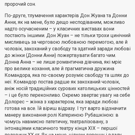
пророчий сон.
По-друге, тлумачення характерів Дон Жуана та Донни
Анни, як на мене, було дещо несподіваним, можливо
надто осучасненим – у класичних виставах вони
постають іншими. Дон Жуан – не тільки трохи цинічний
мисливець за черговою любовною перемогою, але й
чоловік, закоханий у свободу та здатний заради любові
до жінки (Донни Анни) пожертвувати багато чим.
Донна Анна – не лише романтична дівчина, які мріє
про велике кохання, але й прагматична дружина
Командора, яка по-своєму розуміє свободу та шлях до
неї. Командор постав радше як закоханий чоловік,
аніж носій традиційних сурових католицьких цінностей
– і це було переконливо. Окремо звертає увагу на себе
Долорес – жінка з характером, яка заради любові
готова на все. Їй віриш відразу. І тут варто відзначити
манеру виконання ролі Катериною Рубашкіною: в
чомусь навмисно патетичну, театралізовану, з
інтонаціями класичного театру кінця ХІХ – першої
половини ХХ ст. Як на мене, цілком доречну і вдалу