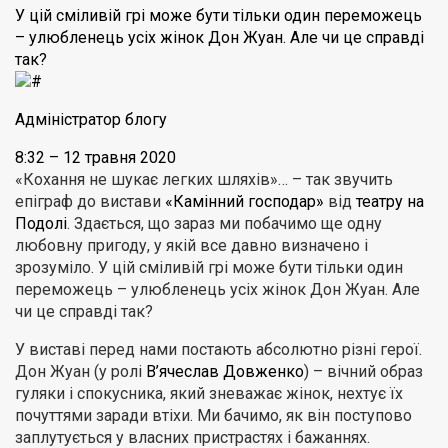
У цій сміливій грі може бути тільки один переможець
– улюбленець усіх жінок Дон Жуан. Але чи це справді
так?
Адміністратор блогу
8:32 – 12 травня 2020
«Кохання не шукає легких шляхів»… – так звучить
епіграф до вистави
«Камінний господар»
від
театру на
Подолі
. Здається, що зараз ми побачимо ще одну
любовну пригоду, у якій все давно визначено і
зрозуміло. У цій сміливій грі може бути тільки один
переможець – улюбленець усіх жінок Дон Жуан. Але
чи це справді так?
У виставі перед нами постають абсолютно різні герої.
Дон Жуан (у ролі
В’ячеслав Довженко
) – вічний образ
гуляки і спокусника, який зневажає жінок, нехтує їх
почуттями заради втіхи. Ми бачимо, як він поступово
заплутується у власних пристрастях і бажаннях.