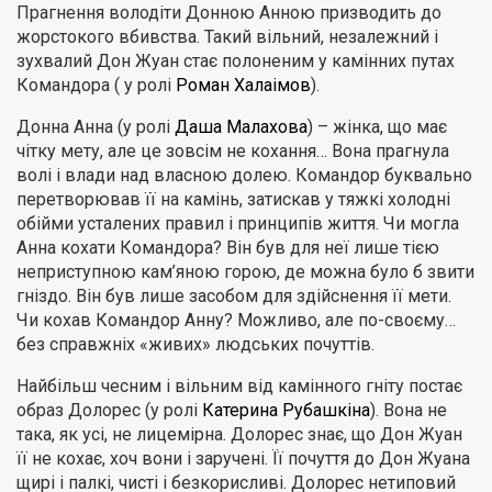
Прагнення володіти Донною Анною призводить до
жорстокого вбивства. Такий вільний, незалежний і
зухвалий Дон Жуан стає полоненим у камінних путах
Командора ( у ролі
Роман Халаімов
).
Донна Анна (у ролі
Даша Малахова
) – жінка, що має
чітку мету, але це зовсім не кохання… Вона прагнула
волі і влади над власною долею. Командор буквально
перетворював її на камінь, затискав у тяжкі холодні
обійми усталених правил і принципів життя. Чи могла
Анна кохати Командора? Він був для неї лише тією
неприступною кам’яною горою, де можна було б звити
гніздо. Він був лише засобом для здійснення її мети.
Чи кохав Командор Анну? Можливо, але по-своєму…
без справжніх «живих» людських почуттів.
Найбільш чесним і вільним від камінного гніту постає
образ Долорес (у ролі
Катерина Рубашкіна
). Вона не
така, як усі, не лицемірна. Долорес знає, що Дон Жуан
її не кохає, хоч вони і заручені. Її почуття до Дон Жуана
щирі і палкі, чисті і безкорисливі. Долорес нетиповий