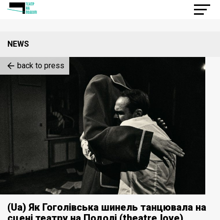
NEWS
back to press
(Ua) Як Гоголівська шинель танцювала на
сцені театру на Подолі (theatre.love)