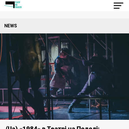
NEWS
(Ua) «1984» в Театрі на Подолі: