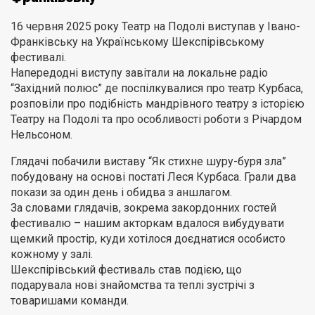
16 червня 2025 року Театр на Подолі виступав у Івано-
Франківську на Українському Шекспірівському
фестивалі.
Напередодні виступу завітали на локальне радіо
“Західний полюс” де поспілкувалися про театр Курбаса,
розповіли про подібність мандрівного театру з історією
Театру на Подолі та про особливості роботи з Річардом
Нельсоном.
Глядачі побачили виставу “Як стихне шуру-буря зла”
побудовану на основі постаті Леся Курбаса. Грали два
покази за один день і обидва з аншлагом.
За словами глядачів, зокрема закордонних гостей
фестивалю – нашим акторкам вдалося вибудувати
щемкий простір, куди хотілося доєднатися особисто
кожному у залі.
Шекспірівський фестиваль став подією, що
подарувала нові знайомства та теплі зустрічі з
товаришами команди.