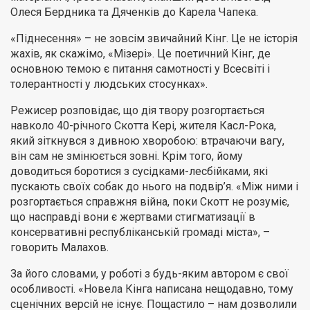
Олеся Бердника та Дяченків до Карела Чапека.
«Піднесення» – не зовсім звичайний Кінг. Це не історія
жахів, як скажімо, «Мізері». Це поетичний Кінг, де
основною темою є питання самотності у Всесвіті і
толерантності у людських стосунках».
Режисер розповідає, що дія твору розгортається
навколо 40-річного Скотта Кері, жителя Касл-Рока,
який зіткнувся з дивною хворобою: втрачаючи вагу,
він сам не змінюється зовні. Крім того, йому
доводиться боротися з сусідками-лесбійками, які
пускають своїх собак до нього на подвір’я. «Між ними і
розгортається справжня війна, поки Скотт не розуміє,
що насправді вони є жертвами стигматизації в
консервативні республіканській громаді міста», –
говорить Малахов.
За його словами, у роботі з будь-яким автором є свої
особливості. «Новела Кінга написана нещодавно, тому
сценічних версій не існує. Пощастило – нам дозволили