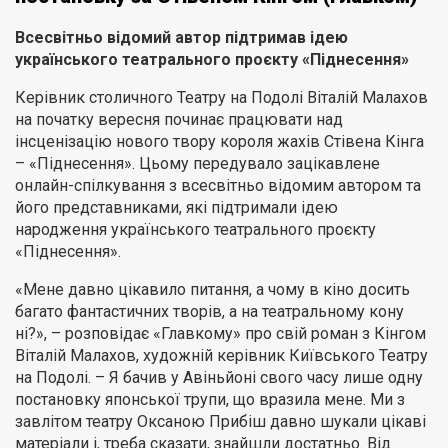
Всесвітньо відомий автор підтримав ідею
українського театрального проєкту «Піднесення»
Керівник столичного Театру на Подолі Віталій Малахов
на початку вересня починає працювати над
інсценізацію нового твору короля жахів Стівена Кінга
– «Піднесення». Цьому передувало зацікавлене
онлайн-спілкування з всесвітньо відомим автором та
його представниками, які підтримали ідею
народження українського театрального проєкту
«Піднесення».
«Мене давно цікавило питання, а чому в кіно досить
багато фантастичних творів, а на театральному кону
ні?», – розповідає «Главкому» про свій роман з Кінгом
Віталій Малахов, художній керівник Київського Театру
на Подолі. – Я бачив у Авіньйоні свого часу лише одну
постановку японської трупи, що вразила мене. Ми з
завлітом театру Оксаною Прибіш давно шукали цікаві
матеріали і, треба сказати, знайшли достатньо. Від