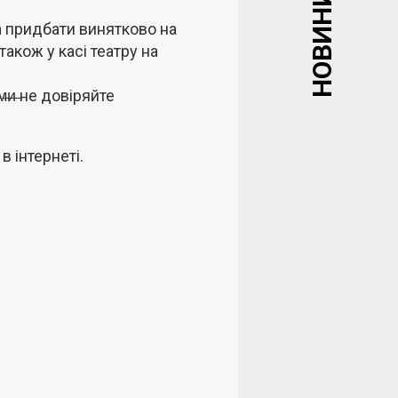
НОВИНИ
а придбати винятково на
 також у касі театру на
о̶р̶м̶и̶ не довіряйте
в інтернеті.