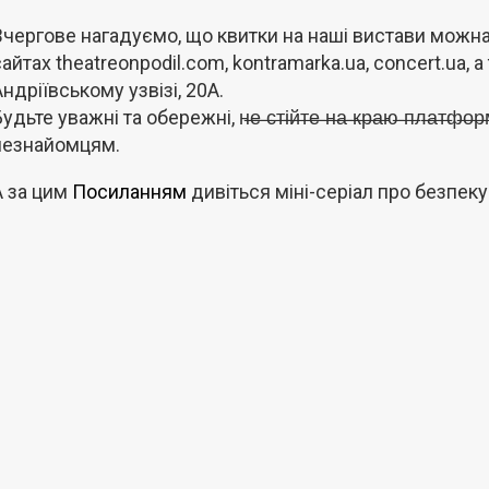
Вчергове нагадуємо, що квитки на наші вистави можн
сайтах theatreonpodil.com, kontramarka.ua, concert.ua, а
Андріївському узвізі, 20А.
удьте уважні та обережні, н̶е̶ ̶с̶т̶і̶й̶т̶е̶ ̶н̶а̶ ̶к̶р̶а̶ю̶ ̶п̶л̶а̶т̶ф̶
незнайомцям.
А за цим
Посиланням
дивіться
міні-серіал
про безпеку 