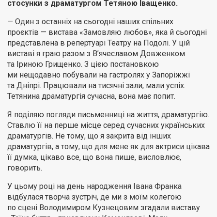
стосунки з драматургом Тетяною Іващенко.
— Один з останніх на сьогодні наших спільних
проєктів — вистава «Замовляю любов», яка й сьогодні
представлена в репертуарі Театру на Подолі. У цій
виставі я граю разом з В’ячеславом Довженком
та Іриною Грищенко. З цією постановкою
ми нещодавно побували на гастролях у Запоріжжі
та Дніпрі. Працювали на тисячні зали, мали успіх.
Тетянина драматургія сучасна, вона має попит.
Я поділяю погляди письменниці на життя, драматургію.
Ставлю її на перше місце серед сучасних українських
драматургів. Не тому, що я закрита від інших
драматургів, а тому, що для мене як для актриси цікава
її думка, цікаво все, що вона пише, висловлює,
говорить.
У цьому році на день народження Івана Франка
відбулася творча зустріч, де ми з моїм колегою
по сцені Володимиром Кузнецовим згадали виставу