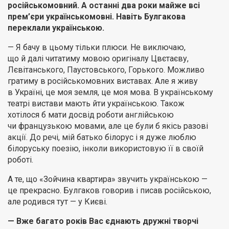
російськомовний. А останні два роки майже всі
прем’єри українськомовні. Навіть Булгакова
переклали українською.
— Я бачу в цьому тільки плюси. Не виключаю,
що й далі читатиму мовою оригіналу Цвєтаєву,
Лєвітанського, Паустовського, Горького. Можливо
гратиму в російськомовних виставах. Але я живу
в Україні, це моя земля, це моя мова. В українському
театрі вистави мають йти українською. Також
хотілося б мати досвід роботи англійською
чи французькою мовами, але це були б якісь разові
акції. До речі, мій батько білорус і я дуже люблю
білоруську поезію, інколи використовую її в своїй
роботі.
А те, що «Зойчина квартира» звучить українською —
це прекрасно. Булгаков говорив і писав російською,
але родився тут — у Києві.
— Вже багато років Вас єднають дружні творчі