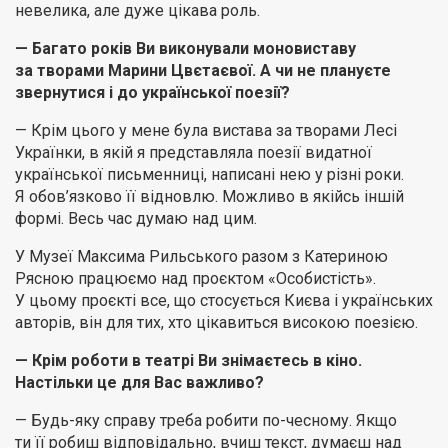
невелика, але дуже цікава роль.
— Багато років Ви виконували моновиставу
за творами Марини Цвєтаєвої. А чи не плануєте
звернутися і до української поезії?
— Крім цього у мене була вистава за творами Лесі
Українки, в якій я представляла поезії видатної
української письменниці, написані нею у різні роки.
Я обов’язково її відновлю. Можливо в якійсь іншій
формі. Весь час думаю над цим.
У Музеї Максима Рильського разом з Катериною
Рясною працюємо над проєктом «Особистість».
У цьому проєкті все, що стосується Києва і українських
авторів, він для тих, хто цікавиться високою поезією.
— Крім роботи в театрі Ви знімаєтесь в кіно.
Настільки це для Вас важливо?
— Будь-яку справу треба робити по-чесному. Якщо
ти її робиш відповідально, вчиш текст, думаєш над