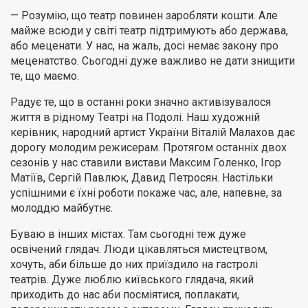
— Розумію, що театр повинен заробляти кошти. Але
майже всюди у світі театр підтримують або держава,
або меценати. У нас, на жаль, досі немає закону про
меценатство. Сьогодні дуже важливо не дати знищити
те, що маємо.
Радує те, що в останні роки значно активізувалося
життя в рідному Театрі на Подолі. Наш художній
керівник, народний артист України Віталій Малахов дає
дорогу молодим режисерам. Протягом останніх двох
сезонів у нас ставили вистави Максим Голенко, Ігор
Матіїв, Сергій Павлюк, Давид Петросян. Настільки
успішними є їхні роботи покаже час, але, напевне, за
молоддю майбутнє.
Буваю в інших містах. Там сьогодні теж дуже
освічений глядач. Люди цікавляться мистецтвом,
хочуть, аби більше до них приїздило на гастролі
театрів. Дуже люблю київського глядача, який
приходить до нас аби посміятися, поплакати,