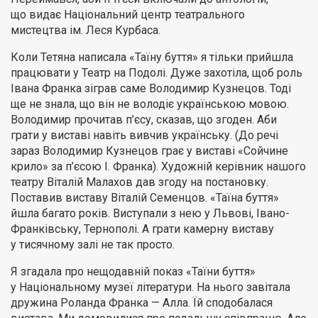
що видає Національний центр театрального
мистецтва ім. Леся Курбаса.
Коли Тетяна написала «Таїну буття» я тільки прийшла
працювати у Театр на Подолі. Дуже захотіла, щоб роль
Івана Франка зіграв саме Володимир Кузнецов. Тоді
ще не знала, що він не володіє українською мовою.
Володимир прочитав п’єсу, сказав, що згоден. Аби
грати у виставі навіть вивчив українську. (До речі
зараз Володимир Кузнецов грає у виставі «Сойчине
крило» за п’єсою І. Франка). Художній керівник нашого
театру Віталій Малахов дав згоду на постановку.
Поставив виставу Віталій Семенцов. «Таїна буття»
йшла багато років. Виступали з нею у Львові, Івано-
Франківську, Тернополі. А грати камерну виставу
у тисячному залі не так просто.
Я згадала про нещодавній показ «Таїни буття»
у Національному музеї літератури. На нього завітала
дружина Роланда Франка — Алла. Їй сподобалася