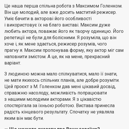
Це наша перша спільна робота з Максимом Голенком.
Він ще молодий, але вже досить маститий режисер.
Уміє бачити в акторові його особливості
і використовує їх на благо виставі. Максим дуже
любить актора, поважає його як творчу одиницю. Його
репетиції не були для болісними. Я розуміла, що він
хоче і, як мене здається, режисер розумів, чого
прагну я. Максим пропонував форму, яку актор міг сам
наповнити змістом. А це, як на мене, прекрасний
варіант.
З людиною можна мало спілкуватися, мало її знати,
не мати якихось спільних планів, але добре розуміти.
Цей проєкт з М. Голенком дав мені цікавий досвід,
справжню насолоду, можливість попрацювати
з нашими молодими акторами. Я з цікавістю
спостерігала за їхньою роботою. Вистава принесла
радість кінцевого результату. Спочатку не уявляла
яким він має бути.