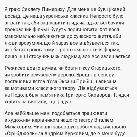
Я граю Секлету Лимериху. Для мене це був цікавий
досвід. Це наша українська класика. Непросто було
зіграти так, аби зацікавити глядача, адже всі бачили
прекрасний фільм і будуть порівнювати. Хотілося
максимально наблизитися до сучасного життя, аби
люди зрозуміли, що й зараз все відбувається так,
як і багато років тому. Просто змінюються форми,
дещо інші стосунки між людьми, але все залишається.
Режисер довго думав, чи брати п’єсу Старицького,
чи зробити осучаснену версію. Врешті в основу
постановки лягла п’єса Оксани Прибіш, написана
за мотивами класичного твору. Дія відбувається
на Подолі, біля пам’ятника Григорію Сковороді. Глядач
ходить на виставу, і це радує.
Але найбільше мені подобається працювати
з художнім керівником нашого театру Віталієм
Малаховим. Нині він завершує роботу над виставою
«Сірі бджоли» за Андрієм Курковим, де в мене буде