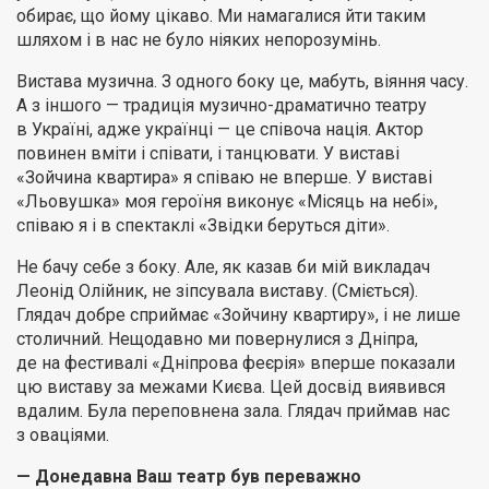
обирає, що йому цікаво. Ми намагалися йти таким
шляхом і в нас не було ніяких непорозумінь.
Вистава музична. З одного боку це, мабуть, віяння часу.
А з іншого — традиція музично-драматично театру
в Україні, адже українці — це співоча нація. Актор
повинен вміти і співати, і танцювати. У виставі
«Зойчина квартира» я співаю не вперше. У виставі
«Льовушка» моя героїня виконує «Місяць на небі»,
співаю я і в спектаклі «Звідки беруться діти».
Не бачу себе з боку. Але, як казав би мій викладач
Леонід Олійник, не зіпсувала виставу. (Сміється).
Глядач добре сприймає «Зойчину квартиру», і не лише
столичний. Нещодавно ми повернулися з Дніпра,
де на фестивалі «Дніпрова феєрія» вперше показали
цю виставу за межами Києва. Цей досвід виявився
вдалим. Була переповнена зала. Глядач приймав нас
з оваціями.
— Донедавна Ваш театр був переважно