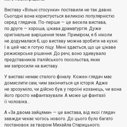
Виставу «Вільні стосунки» поставили не так давно.
Сьогодні вона користується великою популярністю
серед глядачів. По-перше — це весела вистава,
по друге — хороша, цікава драматургія. Дуже
оригінальне вирішення теми. Приміром, я б ніколи
не додумалася б, що виставу можна зробити на кухні.
І в цей час я готую піцу. Мені здається, що це цікаве
режисерське рішення. До речі, воно здивувало
представників італійського посольства, яких
ми запросили на виставу.
У виставі немає сталого фіналу. Кожен глядач має
домислити сам, чим закінчиться ця історія. Адже
не зрозуміло, чи дійсно був у героїні коханець, чи вона
його просто нафантазували. А може це фантазії
її чоловіка…
А «За двома зайцями» — це вистава, від якої глядач
завжди чекає чогось нового. До цього було багато
постановок за твором Михайла Старицького.