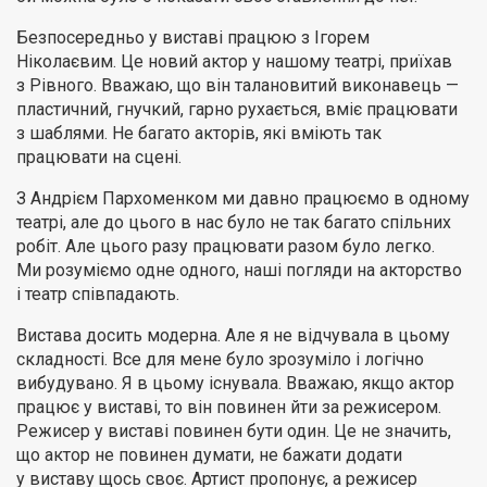
Безпосередньо у виставі працюю з Ігорем
Ніколаєвим. Це новий актор у нашому театрі, приїхав
з Рівного. Вважаю, що він талановитий виконавець —
пластичний, гнучкий, гарно рухається, вміє працювати
з шаблями. Не багато акторів, які вміють так
працювати на сцені.
З Андрієм Пархоменком ми давно працюємо в одному
театрі, але до цього в нас було не так багато спільних
робіт. Але цього разу працювати разом було легко.
Ми розуміємо одне одного, наші погляди на акторство
і театр співпадають.
Вистава досить модерна. Але я не відчувала в цьому
складності. Все для мене було зрозуміло і логічно
вибудувано. Я в цьому існувала. Вважаю, якщо актор
працює у виставі, то він повинен йти за режисером.
Режисер у виставі повинен бути один. Це не значить,
що актор не повинен думати, не бажати додати
у виставу щось своє. Артист пропонує, а режисер