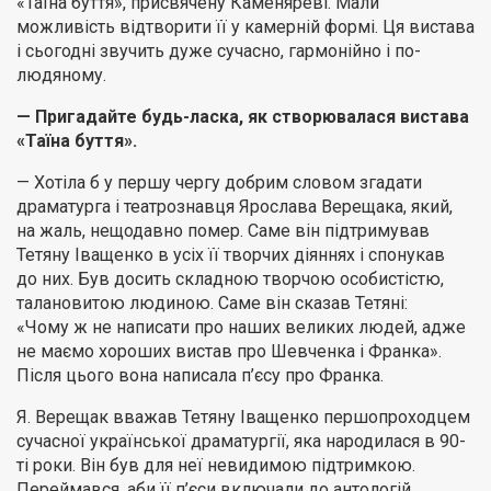
«Таїна буття», присвячену Каменяреві. Мали
можливість відтворити її у камерній формі. Ця вистава
і сьогодні звучить дуже сучасно, гармонійно і по-
людяному.
— Пригадайте будь-ласка, як створювалася вистава
«Таїна буття».
— Хотіла б у першу чергу добрим словом згадати
драматурга і театрознавця Ярослава Верещака, який,
на жаль, нещодавно помер. Саме він підтримував
Тетяну Іващенко в усіх її творчих діяннях і спонукав
до них. Був досить складною творчою особистістю,
талановитою людиною. Саме він сказав Тетяні:
«Чому ж не написати про наших великих людей, адже
не маємо хороших вистав про Шевченка і Франка».
Після цього вона написала п’єсу про Франка.
Я. Верещак вважав Тетяну Іващенко першопроходцем
сучасної української драматургії, яка народилася в 90-
ті роки. Він був для неї невидимою підтримкою.
Переймався, аби її п’єси включали до антологій,