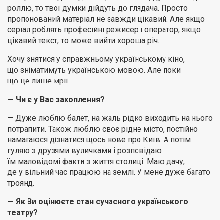
роллю, то твої думки дійдуть до глядача. Просто
пропонований матеріал не завжди цікавий. Але якщо
серіал роблять професійні режисер і оператор, якщо
цікавий текст, то може вийти хороша річ.
Хочу знятися у справжньому українському кіно,
що зніматимуть українською мовою. Але поки
що це лише мрії.
— Чи є у Вас захоплення?
— Дуже люблю балет, на жаль рідко виходить на нього
потрапити. Також люблю своє рідне місто, постійно
намагаюся дізнатися щось нове про Київ. А потім
гуляю з друзями вуличками і розповідаю
їм маловідомі факти з життя столиці. Маю дачу,
де у вільний час працюю на землі. У мене дуже багато
троянд.
— Як Ви оцінюєте стан сучасного українського
театру?