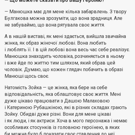
— Що можете сказати про Вашу героїню?
— Манюшка має для мене кілька забарвлень. З твору
Булгакова можна зрозуміти, що вона зрадниця. Але
не забуваймо, що вона рятувала своє життя.
А в нашій виставі, як мені здається, вийшла звичайна
жінка, як образ жіночої любові. Вона любить
і люблять її. І в цій любові вона весь час себе реалізує.
Манюшка знаходить чоловіка, розчиняється в ньому
і вже йде по життю тим шляхом, який обрав цей
чоловік. Думаю, що кожен глядач побачить в образі
Манюші щось своє.
Натомість Зойка — це жінка, яка бере на себе
відповідальність, яка облаштовує своє життя. Мені
дуже цікаво працювати з Дашою Малаховою
і Катериною Рубашкіною, які в різних складах грають
Зойку. Обидві дуже різні. Вони для мене цікаві
і як люди, і як актриси. Хоча в мого персонажа і немає
особливих стосунків із головною героїнею, в яких
би можна було б показати своє ставлення до неї.