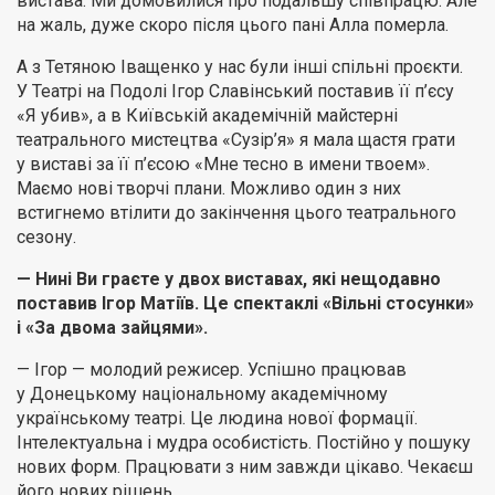
вистава. Ми домовилися про подальшу співпрацю. Але
на жаль, дуже скоро після цього пані Алла померла.
А з Тетяною Іващенко у нас були інші спільні проєкти.
У Театрі на Подолі Ігор Славінський поставив її п’єсу
«Я убив», а в Київській академічній майстерні
театрального мистецтва «Сузір’я» я мала щастя грати
у виставі за її п’єсою «Мне тесно в имени твоем».
Маємо нові творчі плани. Можливо один з них
встигнемо втілити до закінчення цього театрального
сезону.
— Нині Ви граєте у двох виставах, які нещодавно
поставив Ігор Матіїв. Це спектаклі «Вільні стосунки»
і «За двома зайцями».
— Ігор — молодий режисер. Успішно працював
у Донецькому національному академічному
українському театрі. Це людина нової формації.
Інтелектуальна і мудра особистість. Постійно у пошуку
нових форм. Працювати з ним завжди цікаво. Чекаєш
його нових рішень.