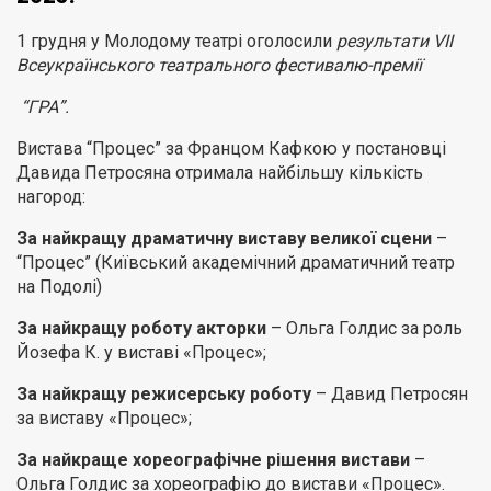
1 грудня у Молодому театрі оголосили
результати VII
Всеукраїнського театрального фестивалю-премії
“ГРА”.
Вистава “Процес” за Францом Кафкою у постановці
Давида Петросяна отримала найбільшу кількість
нагород:
За найкращу драматичну виставу великої сцени
–
“Процес” (Київський академічний драматичний театр
на Подолі)
За найкращу роботу акторки
– Ольга Голдис за роль
Йозефа К. у виставі «Процес»;
За найкращу режисерську роботу
– Давид Петросян
за виставу «Процес»;
За найкраще хореографічне рішення вистави
–
Ольга Голдис за хореографію до вистави «Процес».