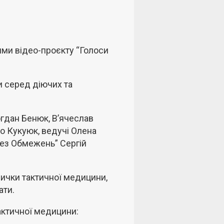
оями відео-проєкту “Голоси
и серед діючих та
огдан Бенюк, В’ячеслав
о Кукуюк, ведучі Олена
“Без Обмежень” Сергій
вички тактичної медицини,
ати.
актичної медицини: