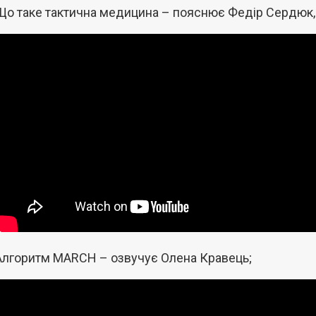
Що таке тактична медицина – пояснює Федір Сердюк,
Алгоритм MARCH – озвучує Олена Кравець;