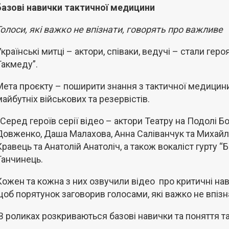
базові навички тактичної медицини
Голоси, які важко не впізнати, говорять про важливе
Українські митці – актори, співаки, ведучі – стали гер
Такмеду”.
Мета проєкту – поширити знання з тактичної медицин
майбутніх військових та резервістів.
Серед героїв серії відео – актори Театру на Подолі Б
Довженко, Даша Малахова, Анна Саліванчук та Михайл
Кравець та Анатолій Анатоліч, а також вокаліст гурту 
Танчинець.
Кожен та кожна з них озвучили відео про критичні на
щоб порятунок заговорив голосами, які важко не впізн
В роликах розкриваються базові навички та поняття т