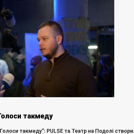
Голоси такмеду
“Голоси такмеду”: PULSE та Театр на Подолі створи