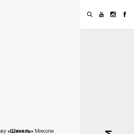
аву
«Шинель»
Миколи