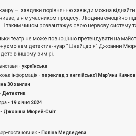
жанру – завдяки порівнянню завжди можна віднайти с
чиває, він є учасником процесу. Людина емоційно п
. І таким чином розвантажує свою нервову систему та
ільки театр не може повноцінно претендувати на майст
нуємо вам детектив-нуар “Швейцарія” Джоанни Мюрей
дете в іншому вимірі.
вистави -
українська
кова інформація -
переклад з англійської Мар'яни Киянов
ина 30 хвилин
-
Детектив
єра -
19 січня 2024
 -
Джоанна Мюрей-Сміт
ер-постановник -
Поліна Медведева