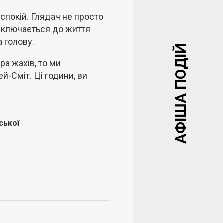
покій. Глядач не просто
ідключається до життя
 голову.
АФІША ПОДІЙ
ра жахів, то ми
-Сміт. Ці години, ви
ської