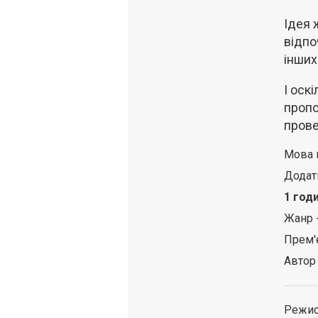
Ідея 
відпо
інших
І оск
пропо
прове
Мова 
Додат
1 год
Жанр 
Прем'
Автор
Режис