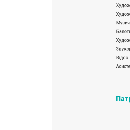
Худож
Худож
Музич
Балет
Худож
Звуко
Відео 
Асист
Пат