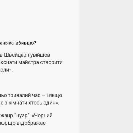
маніяка-вбивцю?
 в Швейцарії увійшов
еконати майстра створити
оли».
ньо тривалий час – і якщо
де з кімнати хтось один».
к жанр “нуар”. «Чорний
рафі, що відображає