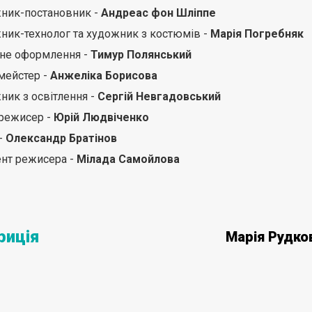
ник-постановник -
Андреас фон Шліппе
ник-технолог та художник з костюмів -
Марія Погребняк
не оформлення -
Тимур Полянський
мейстер -
Анжеліка Борисова
ник з освітлення -
Сергій Невгадовський
режисер -
Юрій Людвіченко
-
Олександр Братінов
ент режисера -
Мілада Самойлова
риція
Марія Рудко