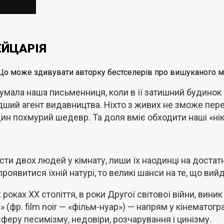
ЙЦАРІЯ
Що може здивувати авторку бестселерів про вишуканого 
думала наша письменниця, коли в її затишний будинок
ший агент видавництва. Ніхто з живих не зможе пер
ин похмурий шедевр. Та доля вміє обходити наші «нік
сти двох людей у кімнату, лиши їх наодинці на достат
проявитися їхній натурі, то великі шанси на те, що вий
х роках XX століття, в роки Другої світової війни, вини
» (фр. film noir — «фільм-нуар») — напрям у кінематог
феру песимізму, недовіри, розчарування і цинізму.