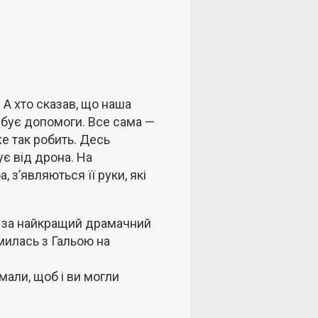
. А хто сказав, що наша
ебує допомоги. Все сама —
же так робить. Десь
ує від дрона. На
 з’являються її руки, які
у за найкращий драмачний
омилась з Гальою на
мали, щоб і ви могли