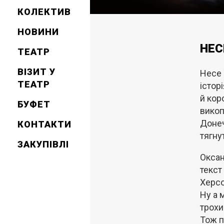
КОЛЕКТИВ
НОВИНИ
НЕС
ТЕАТР
ВІЗИТ У
Несе 
ТЕАТР
істор
й кор
БУФЕТ
викоп
Донеч
КОНТАКТИ
тягну
ЗАКУПІВЛІ
Оксан
текст
Херсо
Ну а 
трохи
Тож п