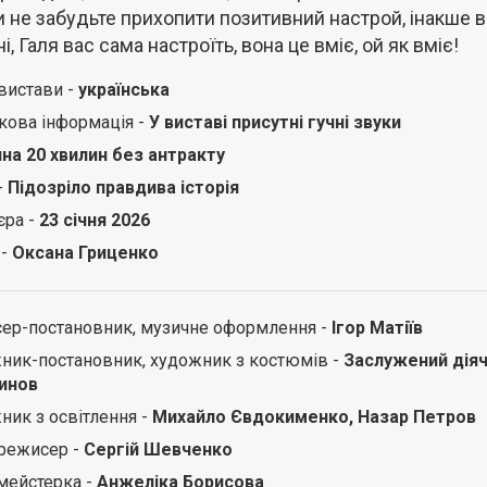
и не забудьте прихопити позитивний настрой, інакше 
і, Галя вас сама настроїть, вона це вміє, ой як вміє!
вистави -
українська
кова інформація -
У виставі присутні гучні звуки
ина 20 хвилин без антракту
-
Підозріло правдива історія
єра -
23 січня 2026
 -
Оксана Гриценко
ер-постановник, музичне оформлення -
Ігор Матіїв
ник-постановник, художник з костюмів -
Заслужений діяч
инов
ник з освітлення -
Михайло Євдокименко, Назар Петров
режисер -
Сергій Шевченко
мейстерка -
Анжеліка Борисова