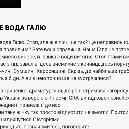
Е ВОДА ГАЛЮ
вода Галю. Стоп, але ж в пісні не так? Це неправильно
ія правильна? Зате вона справжня. Наша Галя не потр
омисло винесе, й Іванка з води витягне. Століттями в
ає з-під завалів, десь висмикне з криниці, десь порят
чині, Сумщині, Херсонщині. Скрізь, де найбільше треба,
ть з біди. А ви з нею точно ще не зустрічалися?
а Гриценко, драматургиня, до речі отримала нагород
 в Україні за версією 7 премії GRA, випадково познай
нщині і привела її до нас.
ми таку жінку так просто відпустити не змогли. Притри
 надихнутися її історіями.
риходьте, познайомитесь, поговорите.