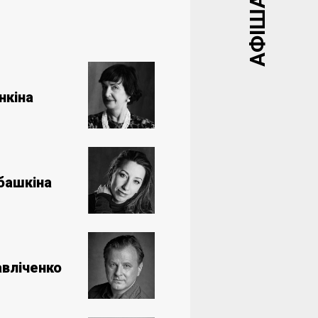
нкіна
башкіна
вліченко