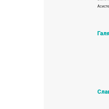
Асист
Гал
Сла