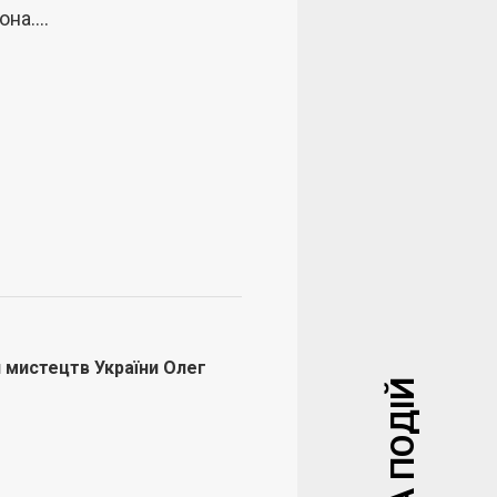
вона….
 мистецтв України Олег
АФІША ПОДІЙ