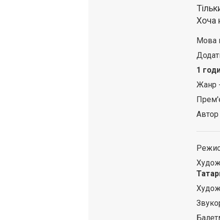
Тільк
Хоча н
Мова 
Додат
1 год
Жанр 
Прем'
Автор
Режис
Худож
Татар
Худож
Звуко
Балет