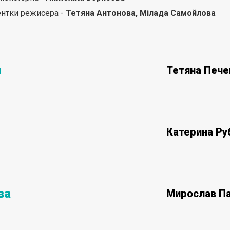
ентки режисера -
Тетяна Антонова, Мілада Самойлова
я
Тетяна Пече
Катерина Ру
ва
Мирослав Па