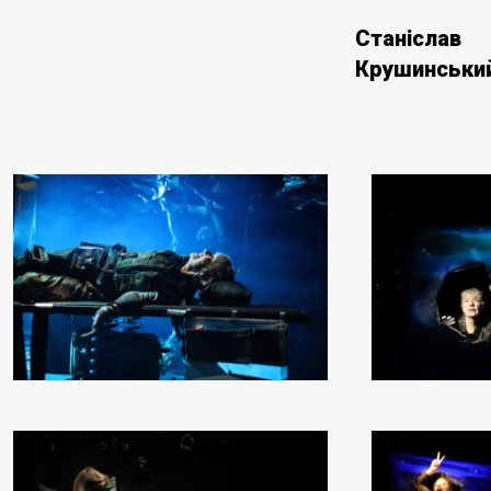
Станіслав
Крушинськи